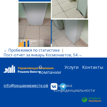
← Пробежимся по статистике
|
Пост-отчёт за январь Космонавтов, 54 →
О
Услуги
Контакты
компании
info@решаемвместе.рф
Политика
конфеденциальности