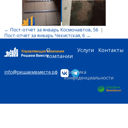
← Пост-отчёт за январь Космонавтов, 56
|
Пост-отчёт за январь Чекистская, 6 →
О
Услуги
Контакты
компании
info@решаемвместе.рф
Политика
конфеденциальности